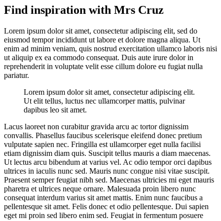
Find inspiration with Mrs Cruz
Lorem ipsum dolor sit amet, consectetur adipiscing elit, sed do
eiusmod tempor incididunt ut labore et dolore magna aliqua. Ut
enim ad minim veniam, quis nostrud exercitation ullamco laboris nisi
ut aliquip ex ea commodo consequat. Duis aute irure dolor in
reprehenderit in voluptate velit esse cillum dolore eu fugiat nulla
pariatur.
Lorem ipsum dolor sit amet, consectetur adipiscing elit.
Ut elit tellus, luctus nec ullamcorper mattis, pulvinar
dapibus leo sit amet.
Lacus laoreet non curabitur gravida arcu ac tortor dignissim
convallis. Phasellus faucibus scelerisque eleifend donec pretium
vulputate sapien nec. Fringilla est ullamcorper eget nulla facilisi
etiam dignissim diam quis. Suscipit tellus mauris a diam maecenas.
Ut lectus arcu bibendum at varius vel. Ac odio tempor orci dapibus
ultrices in iaculis nunc sed. Mauris nunc congue nisi vitae suscipit.
Praesent semper feugiat nibh sed. Maecenas ultricies mi eget mauris
pharetra et ultrices neque ornare. Malesuada proin libero nunc
consequat interdum varius sit amet mattis. Enim nunc faucibus a
pellentesque sit amet. Felis donec et odio pellentesque. Dui sapien
eget mi proin sed libero enim sed. Feugiat in fermentum posuere