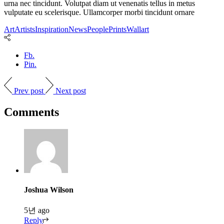
urna nec tincidunt. Volutpat diam ut venenatis tellus in metus
vulputate eu scelerisque. Ullamcorper morbi tincidunt ornare
Art
Artists
Inspiration
News
People
Prints
Wallart
Fb.
Pin.
Prev post
Next post
Comments
Joshua Wilson
5년 ago
Reply