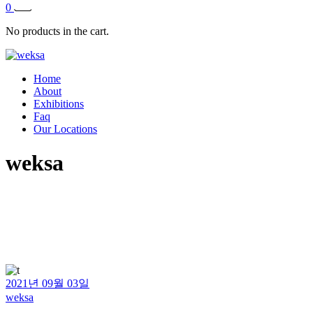
0
No products in the cart.
Home
About
Exhibitions
Faq
Our Locations
weksa
2021년 09월 03일
weksa