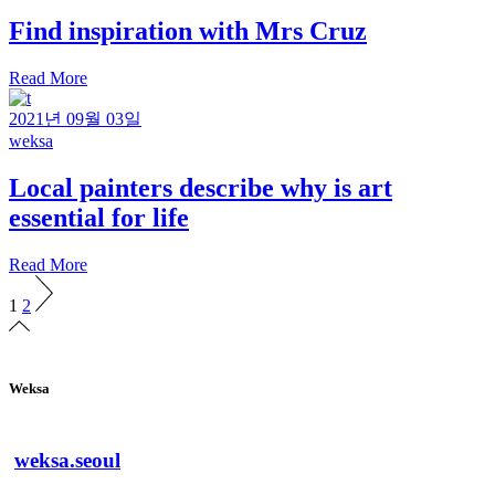
Find inspiration with Mrs Cruz
Read More
2021년 09월 03일
weksa
Local painters describe why is art
essential for life
Read More
글
1
2
내
비
Weksa
게
이
weksa.seoul
션