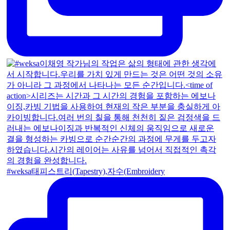
#weksa태피스트리(Tapestry),자수(Embroidery