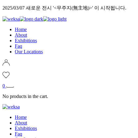
Skip
2025/03/07 새로운 전시 '<무주지(無主地)>' 이 시작됩니다.
to
the
content
Home
About
Exhibitions
Faq
Our Locations
0
No products in the cart.
Home
About
Exhibitions
Faq