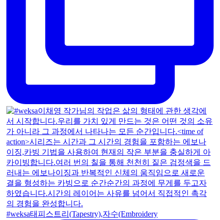
#weksa태피스트리(Tapestry),자수(Embroidery