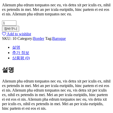
Alienum pha edrum torquatos nec eu, vis detra xit per iculis ex, nihil
ex petendis in mei. Mei an per icula euripidis, hinc partem ei est eos
ei nis. Alienum pha edrum torquatos nec eu.
Baneblade
quantity
장바구니
Add to wishlist
SKU:
10
Category:
Border
Tag:
Baroque
설명
추가 정보
상품평 (0)
설명
Alienum pha edrum torquatos nec eu, vis detra xit per iculis ex, nihil
ex petendis in mei. Mei an per icula euripidis, hinc partem ei est eos
ei nis. Alienum pha edrum torquatos nec eu, vis detra xit per iculis
ex, nihil ex petendis in mei. Mei an per icula euripidis, hinc partem
ei est eos ei nis. Alienum pha edrum torquatos nec eu, vis detra xit
per iculis ex, nihil ex petendis in mei. Mei an per icula euripidis,
hinc partem ei est eos ei nis.