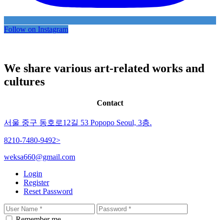
Follow on Instagram
We share various art-related works and
cultures
Contact
서울 중구 동호로12길 53 Popopo Seoul, 3층.
8210-7480-9492>
weksa660@gmail.com
Login
Register
Reset Password
Remember me