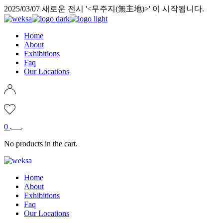
Skip
2025/03/07 새로운 전시 '<무주지(無主地)>' 이 시작됩니다.
to
the
content
Home
About
Exhibitions
Faq
Our Locations
0
No products in the cart.
Home
About
Exhibitions
Faq
Our Locations