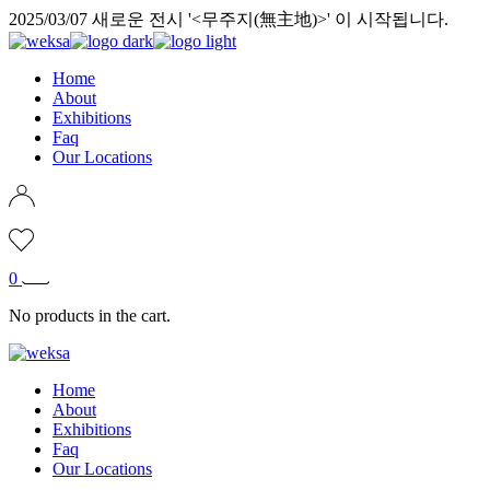
Skip
2025/03/07 새로운 전시 '<무주지(無主地)>' 이 시작됩니다.
to
the
content
Home
About
Exhibitions
Faq
Our Locations
0
No products in the cart.
Home
About
Exhibitions
Faq
Our Locations