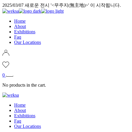
Skip
2025/03/07 새로운 전시 '<무주지(無主地)>' 이 시작됩니다.
to
the
content
Home
About
Exhibitions
Faq
Our Locations
0
No products in the cart.
Home
About
Exhibitions
Faq
Our Locations